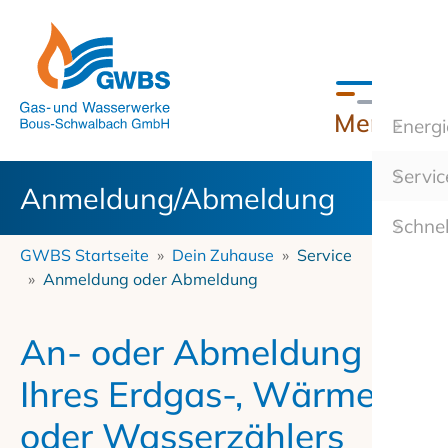
zum Inhalt
Menü
Energi
Energi
Servic
Trink
Anmeldung/Abmeldung
Schnel
Dein 
GWBS Startseite
Dein Zuhause
Service
Unter
Anmeldung oder Abmeldung
Kunde
An- oder Abmeldung
Ihres Erdgas-, Wärme-
oder Wasserzählers